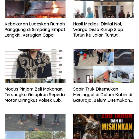
Kebakaran Ludeskan Rumah
Hasil Mediasi Dinilai Nol,
Panggung di Simpang Empat
Warga Desa Kurup Siap
Lengkiti, Kerugian Capai
Turun ke Jalan Tuntut
Rp100 Juta
Tanggung Jawab Penuh PT
KIT Berdasarkan
Undang‑Undang
Modus Pinjam Beli Makanan,
Sopir Truk Ditemukan
Tersangka Gelapkan Sepeda
Meninggal di Dalam Kabin di
Motor Diringkus Polsek Lubuk
Baturaja, Belum Ditemukan
Batang
Tanda Kekerasan