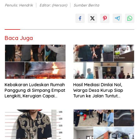
Penulis: Hendrik
Editor: (Herson)
Sumber Berita
Baca Juga
Kebakaran Ludeskan Rumah
Hasil Mediasi Dinilai Nol,
Panggung di Simpang Empat
Warga Desa Kurup Siap
Lengkiti, Kerugian Capai
Turun ke Jalan Tuntut
Rp100 Juta
Tanggung Jawab Penuh PT
KIT Berdasarkan
Undang‑Undang