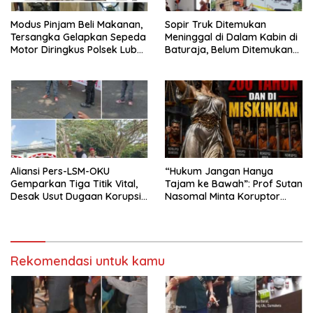
Modus Pinjam Beli Makanan,
Sopir Truk Ditemukan
Tersangka Gelapkan Sepeda
Meninggal di Dalam Kabin di
Motor Diringkus Polsek Lubuk
Baturaja, Belum Ditemukan
Batang
Tanda Kekerasan
Aliansi Pers-LSM-OKU
“Hukum Jangan Hanya
Gemparkan Tiga Titik Vital,
Tajam ke Bawah”: Prof Sutan
Desak Usut Dugaan Korupsi
Nasomal Minta Koruptor
Di Dinas Pendidikan dan
Dimiskinkan & Hartanya
Copot Kadisdik
Dirampas
Rekomendasi untuk kamu