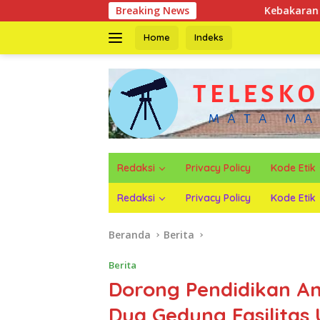
Langsung
Breaking News
Kebakaran Ludeskan Rumah Panggu
ke
konten
Home
Indeks
Redaksi
Privacy Policy
Kode Etik
Redaksi
Privacy Policy
Kode Etik
Beranda
Berita
Berita
Dorong Pendidikan An
Dua Gedung Fasilitas