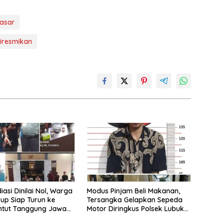
asar
iresmikan
iasi Dinilai Nol, Warga
Modus Pinjam Beli Makanan,
up Siap Turun ke
Tersangka Gelapkan Sepeda
untut Tanggung Jawab
Motor Diringkus Polsek Lubuk
 KIT Berdasarkan
Batang