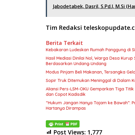
Jabodetabek, Dasril, S.Pd.I, M.Si (
Tim Redaksi teleskopupdate.
Berita Terkait
Kebakaran Ludeskan Rumah Panggung di Si
Hasil Mediasi Dinilai Nol, Warga Desa Kuru
Berdasarkan Undang‑Undang
Modus Pinjam Beli Makanan, Tersangka Gel
Sopir Truk Ditemukan Meninggal di Dalam K
Aliansi Pers-LSM-OKU Gemparkan Tiga Titik 
dan Copot Kadisdik
“Hukum Jangan Hanya Tajam ke Bawah”: Pr
Hartanya Dirampas
Post Views:
1,777