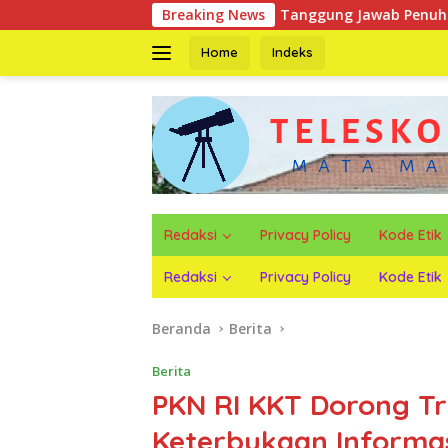
Langsung
un ke Jalan Tuntut Tanggung Jawab Penuh PT KIT Berdasarkan 
Breaking News
ke
konten
Home
Indeks
Redaksi
Privacy Policy
Kode Etik
Redaksi
Privacy Policy
Kode Etik
Beranda
Berita
Berita
PKN RI KKT Dorong Tr
Keterbukaan Informas