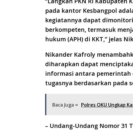
“Langkah PKN RI Kabupaten K
pada kantor Kesbangpol adala
kegiatannya dapat dimonitori
berkompeten, termasuk menja
hukum (APH) di KKT,” jelas Ni
Nikander Kafroly menambahka
diharapkan dapat menciptaka
informasi antara pemerintah
tugasnya berdasarkan pada s
Baca Juga =
Polres OKU Ungkap Kas
– Undang-Undang Nomor 31 T