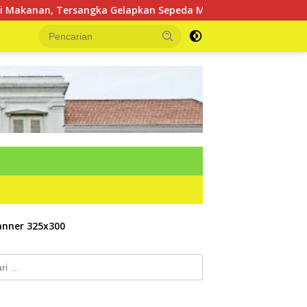
elapkan Sepeda Motor Diringkus Polsek Lubuk Batang
k: