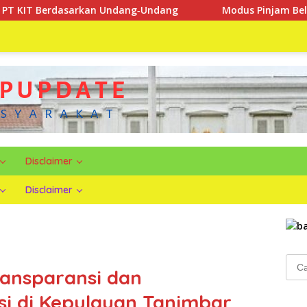
Undang‑Undang
Modus Pinjam Beli Makanan, Tersangka G
Disclaimer
Disclaimer
Cari
ansparansi dan
untu
i di Kepulauan Tanimbar