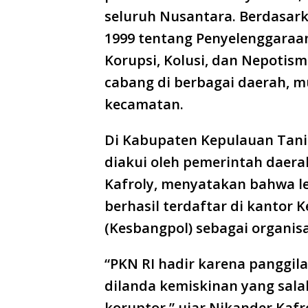
seluruh Nusantara. Berdasa
1999 tentang Penyelenggaraan
Korupsi, Kolusi, dan Nepotis
cabang di berbagai daerah, mu
kecamatan.
Di Kabupaten Kepulauan Tani
diakui oleh pemerintah daera
Kafroly, menyatakan bahwa l
berhasil terdaftar di kantor 
(Kesbangpol) sebagai organisa
“PKN RI hadir karena panggila
dilanda kemiskinan yang sala
koruptor,” ujar Nikander Kafr