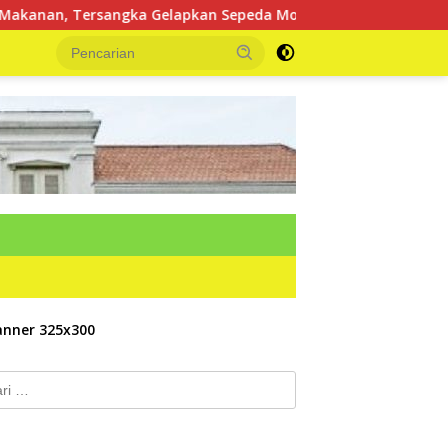
 Gelapkan Sepeda Motor Diringkus Polsek Lubuk Batang
k: