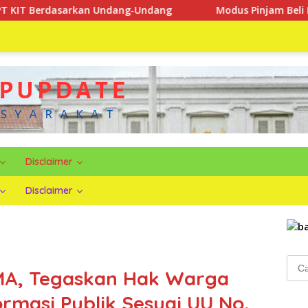
n Undang‑Undang
Modus Pinjam Beli Makanan, Tersangka
Disclaimer
Disclaimer
Cari
MA, Tegaskan Hak Warga
untu
rmasi Publik Sesuai UU No.