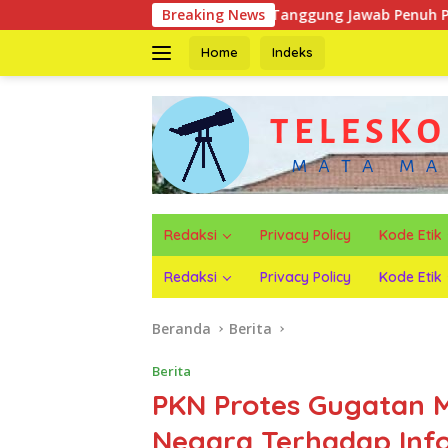
Langsung
urun ke Jalan Tuntut Tanggung Jawab Penuh PT KIT Berdasarka
Breaking News
ke
konten
Home
Indeks
Redaksi
Privacy Policy
Kode Etik
Redaksi
Privacy Policy
Kode Etik
Beranda
Berita
Berita
PKN Protes Gugatan 
Negara Terhadap Info