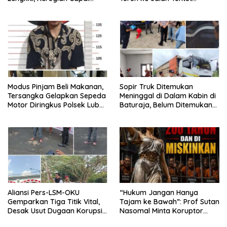
Rp100 Juta
Tanggung Jawab Penuh PT
KIT Berdasarkan
Undang‑Undang
Modus Pinjam Beli Makanan,
Sopir Truk Ditemukan
Tersangka Gelapkan Sepeda
Meninggal di Dalam Kabin di
Motor Diringkus Polsek Lubuk
Baturaja, Belum Ditemukan
Batang
Tanda Kekerasan
Aliansi Pers-LSM-OKU
“Hukum Jangan Hanya
Gemparkan Tiga Titik Vital,
Tajam ke Bawah”: Prof Sutan
Desak Usut Dugaan Korupsi
Nasomal Minta Koruptor
Di Dinas Pendidikan dan
Dimiskinkan & Hartanya