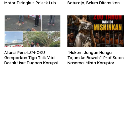
Motor Diringkus Polsek Lubuk
Baturaja, Belum Ditemukan
Batang
Tanda Kekerasan
Aliansi Pers-LSM-OKU
“Hukum Jangan Hanya
Gemparkan Tiga Titik Vital,
Tajam ke Bawah”: Prof Sutan
Desak Usut Dugaan Korupsi
Nasomal Minta Koruptor
Di Dinas Pendidikan dan
Dimiskinkan & Hartanya
Copot Kadisdik
Dirampas