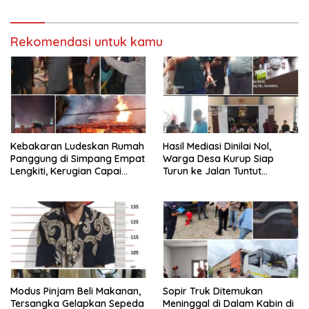
Copot Kadisdik
Dirampas
Rekomendasi untuk kamu
Kebakaran Ludeskan Rumah
Hasil Mediasi Dinilai Nol,
Panggung di Simpang Empat
Warga Desa Kurup Siap
Lengkiti, Kerugian Capai
Turun ke Jalan Tuntut
Rp100 Juta
Tanggung Jawab Penuh PT
KIT Berdasarkan
Undang‑Undang
Modus Pinjam Beli Makanan,
Sopir Truk Ditemukan
Tersangka Gelapkan Sepeda
Meninggal di Dalam Kabin di