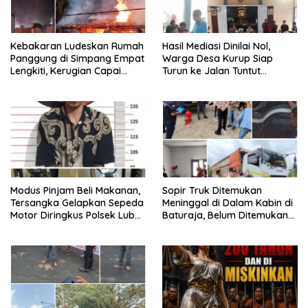
Kebakaran Ludeskan Rumah
Hasil Mediasi Dinilai Nol,
Panggung di Simpang Empat
Warga Desa Kurup Siap
Lengkiti, Kerugian Capai
Turun ke Jalan Tuntut
Rp100 Juta
Tanggung Jawab Penuh PT
KIT Berdasarkan
Undang‑Undang
Modus Pinjam Beli Makanan,
Sopir Truk Ditemukan
Tersangka Gelapkan Sepeda
Meninggal di Dalam Kabin di
Motor Diringkus Polsek Lubuk
Baturaja, Belum Ditemukan
Batang
Tanda Kekerasan