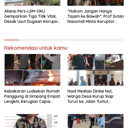
Aliansi Pers-LSM-OKU
“Hukum Jangan Hanya
Gemparkan Tiga Titik Vital,
Tajam ke Bawah”: Prof Sutan
Desak Usut Dugaan Korupsi
Nasomal Minta Koruptor
Di Dinas Pendidikan dan
Dimiskinkan & Hartanya
Copot Kadisdik
Dirampas
Rekomendasi untuk kamu
Kebakaran Ludeskan Rumah
Hasil Mediasi Dinilai Nol,
Panggung di Simpang Empat
Warga Desa Kurup Siap
Lengkiti, Kerugian Capai
Turun ke Jalan Tuntut
Rp100 Juta
Tanggung Jawab Penuh PT
KIT Berdasarkan
Undang‑Undang