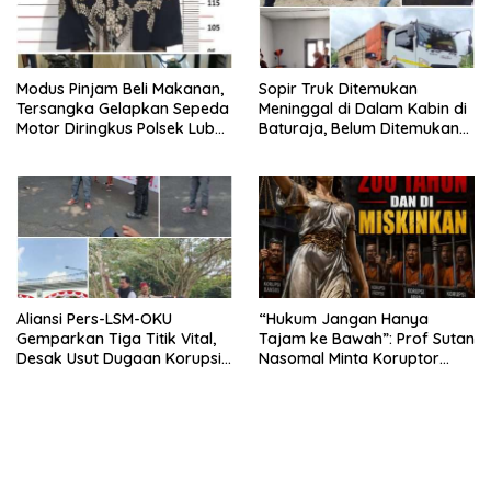
Modus Pinjam Beli Makanan,
Sopir Truk Ditemukan
Tersangka Gelapkan Sepeda
Meninggal di Dalam Kabin di
Motor Diringkus Polsek Lubuk
Baturaja, Belum Ditemukan
Batang
Tanda Kekerasan
Aliansi Pers-LSM-OKU
“Hukum Jangan Hanya
Gemparkan Tiga Titik Vital,
Tajam ke Bawah”: Prof Sutan
Desak Usut Dugaan Korupsi
Nasomal Minta Koruptor
Di Dinas Pendidikan dan
Dimiskinkan & Hartanya
Copot Kadisdik
Dirampas