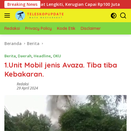
Langsung
g Empat Lengkiti, Kerugian Capai Rp100 Juta
Breaking News
Hasil M
ke
konten
Redaksi
Privacy Policy
Kode Etik
Disclaimer
Beranda
Berita
Berita
,
Daerah
,
Headline
,
OKU
1.Unit Mobil jenis Avaza. Tiba tiba
Kebakaran.
Redaksi
29 April 2024