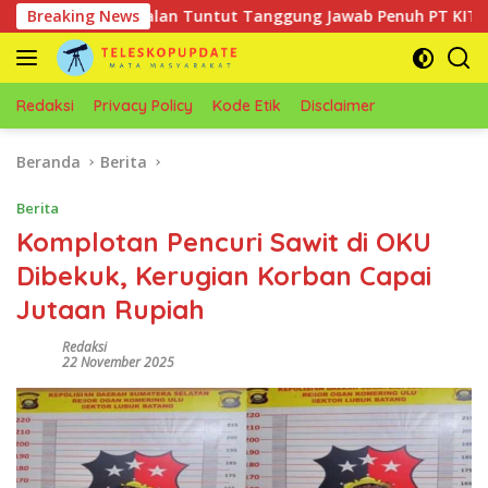
Langsung
 Turun ke Jalan Tuntut Tanggung Jawab Penuh PT KIT Berdasark
Breaking News
ke
konten
Redaksi
Privacy Policy
Kode Etik
Disclaimer
Beranda
Berita
Berita
Komplotan Pencuri Sawit di OKU
Dibekuk, Kerugian Korban Capai
Jutaan Rupiah
Redaksi
22 November 2025