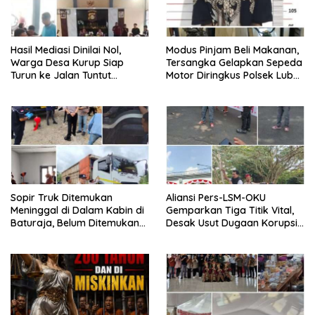
Hasil Mediasi Dinilai Nol,
Modus Pinjam Beli Makanan,
Warga Desa Kurup Siap
Tersangka Gelapkan Sepeda
Turun ke Jalan Tuntut
Motor Diringkus Polsek Lubuk
Tanggung Jawab Penuh PT
Batang
KIT Berdasarkan
Undang‑Undang
Sopir Truk Ditemukan
Aliansi Pers-LSM-OKU
Meninggal di Dalam Kabin di
Gemparkan Tiga Titik Vital,
Baturaja, Belum Ditemukan
Desak Usut Dugaan Korupsi
Tanda Kekerasan
Di Dinas Pendidikan dan
Copot Kadisdik