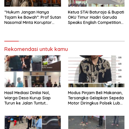
“Hukum Jangan Hanya
Ketua STAI Baturaja & Bupati
Tajam ke Bawah”: Prof Sutan
OKU Timur Hadiri Garuda
Nasomal Minta Koruptor
Speaks English Competition
Dimiskinkan & Hartanya
2026, Lanjut Silaturahmi ke
Dirampas
Ponpes
Rekomendasi untuk kamu
Hasil Mediasi Dinilai Nol,
Modus Pinjam Beli Makanan,
Warga Desa Kurup Siap
Tersangka Gelapkan Sepeda
Turun ke Jalan Tuntut
Motor Diringkus Polsek Lubuk
Tanggung Jawab Penuh PT
Batang
KIT Berdasarkan
Undang‑Undang