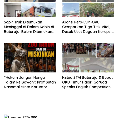
Sopir Truk Ditemukan
Aliansi Pers-LSM-OKU
Meninggal di Dalam Kabin di
Gemparkan Tiga Titik Vital,
Baturaja, Belum Ditemukan
Desak Usut Dugaan Korupsi
Tanda Kekerasan
Di Dinas Pendidikan dan
Copot Kadisdik
“Hukum Jangan Hanya
Ketua STAI Baturaja & Bupati
Tajam ke Bawah”: Prof Sutan
OKU Timur Hadiri Garuda
Nasomal Minta Koruptor
Speaks English Competition
Dimiskinkan & Hartanya
2026, Lanjut Silaturahmi ke
Dirampas
Ponpes