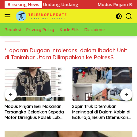
Langsung
PT KIT Berdasarkan Undang‑Undang
Breaking News
Modus Pinjam Beli M
ke
konten
Redaksi
Privacy Policy
Kode Etik
Disclaimer
*Laporan Dugaan Intoleransi dalam Ibadah Unit
di Tanimbar Utara Dilimpahkan ke Polres$
Modus Pinjam Beli Makanan,
Sopir Truk Ditemukan
Tersangka Gelapkan Sepeda
Meninggal di Dalam Kabin di
Motor Diringkus Polsek Lubuk
Baturaja, Belum Ditemukan
Batang
Tanda Kekerasan