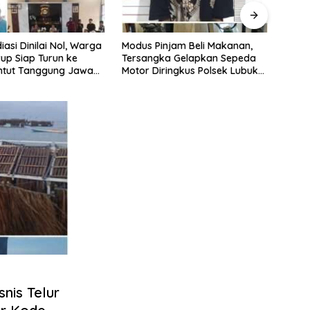
njam Beli Makanan,
Sopir Truk Ditemukan
Alian
ka Gelapkan Sepeda
Meninggal di Dalam Kabin di
Gempa
ringkus Polsek Lubuk
Baturaja, Belum Ditemukan
Desak
Tanda Kekerasan
Dinas
Kadis
snis Telur