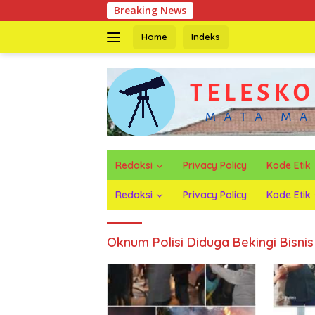
Langsung
Breaking News
Kebaka
ke
konten
Home
Indeks
Redaksi
Privacy Policy
Kode Etik
Redaksi
Privacy Policy
Kode Etik
Oknum Polisi Diduga Bekingi Bisnis 