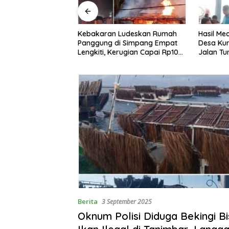
Ludeskan Rumah
Hasil Mediasi Dinilai Nol, Warga
Modus Pi
i Simpang Empat
Desa Kurup Siap Turun ke
Tersang
rugian Capai Rp100
Jalan Tuntut Tanggung Jawab
Motor Di
Penuh PT KIT Berdasarkan
Batang
Undang‑Undang
Berita
3 September 2025
Oknum Polisi Diduga Bekingi Bi