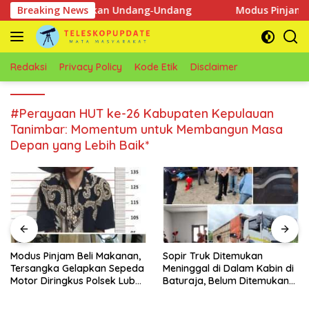
Langsung
uh PT KIT Berdasarkan Undang‑Undang
Breaking News
Modus Pinjam Bel
ke
konten
Redaksi
Privacy Policy
Kode Etik
Disclaimer
#Perayaan HUT ke-26 Kabupaten Kepulauan
Tanimbar: Momentum untuk Membangun Masa
Depan yang Lebih Baik*
Modus Pinjam Beli Makanan,
Sopir Truk Ditemukan
Tersangka Gelapkan Sepeda
Meninggal di Dalam Kabin di
Motor Diringkus Polsek Lubuk
Baturaja, Belum Ditemukan
Batang
Tanda Kekerasan