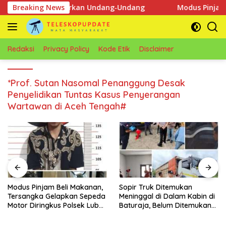
Langsung
nuh PT KIT Berdasarkan Undang‑Undang
Breaking News
Modus Pinjam Be
ke
konten
Redaksi
Privacy Policy
Kode Etik
Disclaimer
*Prof. Sutan Nasomal Penanggung Desak
Penyelidikan Tuntas Kasus Penyerangan
Wartawan di Aceh Tengah#
Modus Pinjam Beli Makanan,
Sopir Truk Ditemukan
Tersangka Gelapkan Sepeda
Meninggal di Dalam Kabin di
Motor Diringkus Polsek Lubuk
Baturaja, Belum Ditemukan
Batang
Tanda Kekerasan