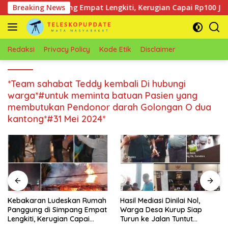
Langsung
gung di Simpang Empat Lengkiti, Kerugian Capai Rp100 Juta
Breaking News
ke
konten
Redaksi
Privacy Policy
Kode Etik
Disclaimer
*Team sahabat Teddy kembali Di hubungi
warga*#untuk meminta batuan Pasien yang
membutukan Pendonor darah Golongan O dua
kantong*#31 Mei 2024*
karan Ludeskan Rumah
Hasil Mediasi Dinilai Nol,
Modus
gung di Simpang Empat
Warga Desa Kurup Siap
Tersa
iti, Kerugian Capai
Turun ke Jalan Tuntut
Motor