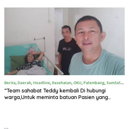
0 Juta
Tanggung Jawab Penuh PT
Bata
KIT Berdasarkan
Undang‑Undang
Berita
,
Daerah
,
Headline
,
Kesehatan
,
OKU
,
Palembang
,
SumSel
31 Mei 2024
“Team sahabat Teddy kembali Di hubungi
warga,Untuk meminta batuan Pasien yang
membutukan Pendonor dara Golongan O dua
kantong 31 Mei 2024.