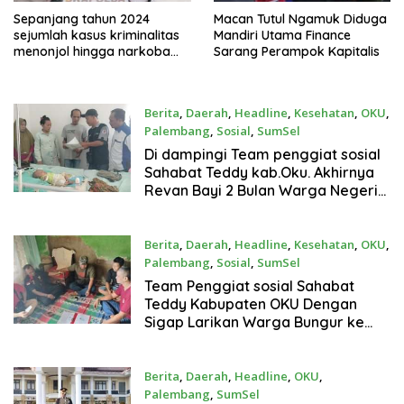
Sepanjang tahun 2024
Macan Tutul Ngamuk Diduga
sejumlah kasus kriminalitas
Mandiri Utama Finance
menonjol hingga narkoba
Sarang Perampok Kapitalis
berhasil diungkap Kepolisian
Daerah Sumsel (Polda
Sumsel)
Berita
,
Daerah
,
Headline
,
Kesehatan
,
OKU
,
Palembang
,
Sosial
,
SumSel
21 Agustus 2024
Di dampingi Team penggiat sosial
Sahabat Teddy kab.Oku. Akhirnya
Revan Bayi 2 Bulan Warga Negeri
Sindang Bisa Berobat
Menggunakan Progeram
Pemerintah
Berita
,
Daerah
,
Headline
,
Kesehatan
,
OKU
,
Palembang
,
Sosial
,
SumSel
19 Agustus 2024
Team Penggiat sosial Sahabat
Teddy Kabupaten OKU Dengan
Sigap Larikan Warga Bungur ke
RSUD Ibnu Sutowo Baturaja
Berita
,
Daerah
,
Headline
,
OKU
,
Palembang
,
SumSel