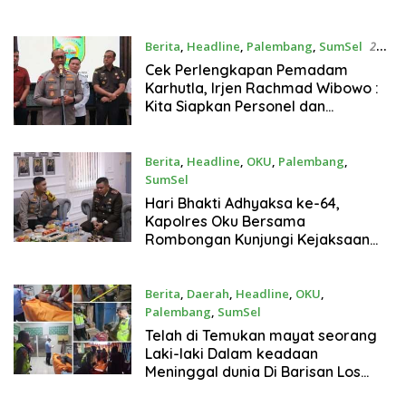
Berita
,
Headline
,
Palembang
,
SumSel
25
Juli 2024
Cek Perlengkapan Pemadam
Karhutla, Irjen Rachmad Wibowo :
Kita Siapkan Personel dan
Peralatannya.
Berita
,
Headline
,
OKU
,
Palembang
,
SumSel
22 Juli 2024
Hari Bhakti Adhyaksa ke-64,
Kapolres Oku Bersama
Rombongan Kunjungi Kejaksaan
Negeri Baturaja
Berita
,
Daerah
,
Headline
,
OKU
,
Palembang
,
SumSel
22 Juli 2024
Telah di Temukan mayat seorang
Laki-laki Dalam keadaan
Meninggal dunia Di Barisan Los
pasar atas Di kelurahan Pasar