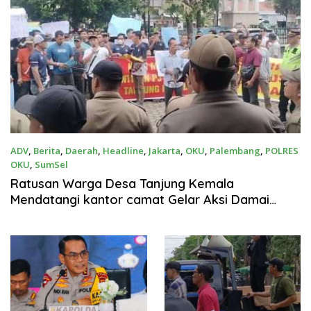
ADV
,
Berita
,
Daerah
,
Headline
,
Jakarta
,
OKU
,
Palembang
,
POLRES
OKU
,
SumSel
21 Januari 2025
Ratusan Warga Desa Tanjung Kemala
Mendatangi kantor camat Gelar Aksi Damai
Tolak Pelantikan PJ Kades, Tanjung Kemala.21
Januari 2025