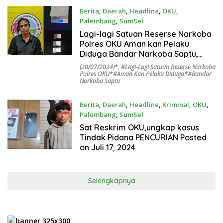
lama Kec, Baturaja timur
Berita
,
Daerah
,
Headline
,
OKU
,
Palembang
,
SumSel
20 Juli 2024
Lagi-lagi Satuan Reserse Narkoba
Polres OKU Aman kan Pelaku
Diduga Bandar Narkoba Saptu,
(20/07/2024)
(20/07/2024)*
,
#Lagi-Lagi Satuan Reserse Narkoba
Polres OKU*#Aman Kan Pelaku Diduga*#Bandar
Narkoba Saptu
Berita
,
Daerah
,
Headline
,
Kriminal
,
OKU
,
Palembang
,
SumSel
17 Juli 2024
Sat Reskrim OKU,ungkap kasus
Tindak Pidana PENCURIAN Posted
on Juli 17, 2024
Selengkapnya