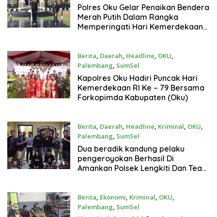
17 Agustus 2024
Polres Oku Gelar Penaikan Bendera
Merah Putih Dalam Rangka
Memperingati Hari Kemerdekaan
Republik Indonesia Ke-79 Tahun
2024
Berita
,
Daerah
,
Headline
,
OKU
,
Palembang
,
SumSel
17 Agustus 2024
Kapolres Oku Hadiri Puncak Hari
Kemerdekaan RI Ke – 79 Bersama
Forkopimda Kabupaten (Oku)
Berita
,
Daerah
,
Headline
,
Kriminal
,
OKU
,
Palembang
,
SumSel
12 Agustus 2024
Dua beradik kandung pelaku
pengeroyokan Berhasil Di
Amankan Polsek Lengkiti Dan Team
Singa Ogan Polres OKU.12 Agustus
2024
Berita
,
Ekonomi
,
Kriminal
,
OKU
,
Palembang
,
SumSel