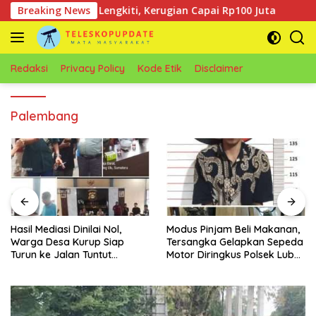
Langsung
ng Empat Lengkiti, Kerugian Capai Rp100 Juta
Breaking News
Hasil 
ke
konten
Redaksi
Privacy Policy
Kode Etik
Disclaimer
Palembang
Hasil Mediasi Dinilai Nol,
Modus Pinjam Beli Makanan,
Warga Desa Kurup Siap
Tersangka Gelapkan Sepeda
Turun ke Jalan Tuntut
Motor Diringkus Polsek Lubuk
Tanggung Jawab Penuh PT
Batang
KIT Berdasarkan
Undang‑Undang