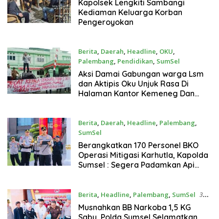
11 Agustus 2024
Kapolsek Lengkiti Sambangi
Kediaman Keluarga Korban
Pengeroyokan
Berita
,
Daerah
,
Headline
,
OKU
,
Palembang
,
Pendidikan
,
SumSel
9 Agustus 2024
Aksi Damai Gabungan warga Lsm
dan Aktipis Oku Unjuk Rasa Di
Halaman Kantor Kemeneg Dan
Kejaksaan Negri. Kab,(Oku)Terkait
Adanya Dugaan Pungli Di MANS 1
OKU
Berita
,
Daerah
,
Headline
,
Palembang
,
SumSel
2 Agustus 2024
Berangkatkan 170 Personel BKO
Operasi Mitigasi Karhutla, Kapolda
Sumsel : Segera Padamkan Api
Sebelum Membesar
Berita
,
Headline
,
Palembang
,
SumSel
31
Juli 2024
Musnahkan BB Narkoba 1,5 KG
Sabu, Polda Sumsel Selamatkan