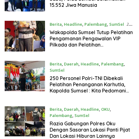
15.552 Jiwa Manusia
Berita
,
Headline
,
Palembang
,
SumSel
27
Juli 2024
Wakapolda Sumsel Tutup Pelatihan
Pengamanan Pengawalan VIP
Pilkada dan Pelatihan
Penanggulangan Karhutla
Berita
,
Daerah
,
Headline
,
Palembang
,
SumSel
26 Juli 2024
250 Personel Polri-TNI Dibekali
Pelatihan Penanganan Karhutla,
Kapolda Sumsel : Kita Pedomani
Inpres No 3 Tahun 2020
Berita
,
Daerah
,
Headline
,
OKU
,
Palembang
,
SumSel
26 Juli 2024
Razia Gabungan Polres Oku
Dengan Sasaran Lokasi Panti Pijat
Dan Lokasi Hiburan Lainnya