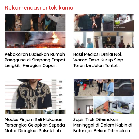
Rekomendasi untuk kamu
Kebakaran Ludeskan Rumah
Hasil Mediasi Dinilai Nol,
Panggung di Simpang Empat
Warga Desa Kurup Siap
Lengkiti, Kerugian Capai
Turun ke Jalan Tuntut
Rp100 Juta
Tanggung Jawab Penuh PT
KIT Berdasarkan
Undang‑Undang
Modus Pinjam Beli Makanan,
Sopir Truk Ditemukan
Tersangka Gelapkan Sepeda
Meninggal di Dalam Kabin di
Motor Diringkus Polsek Lubuk
Baturaja, Belum Ditemukan
Batang
Tanda Kekerasan