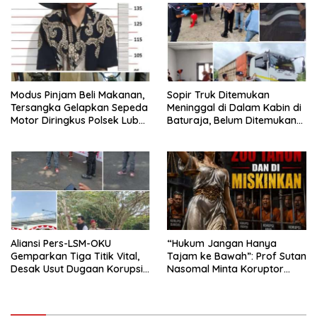
Undang‑Undang
Modus Pinjam Beli Makanan,
Sopir Truk Ditemukan
Tersangka Gelapkan Sepeda
Meninggal di Dalam Kabin di
Motor Diringkus Polsek Lubuk
Baturaja, Belum Ditemukan
Batang
Tanda Kekerasan
Aliansi Pers-LSM-OKU
“Hukum Jangan Hanya
Gemparkan Tiga Titik Vital,
Tajam ke Bawah”: Prof Sutan
Desak Usut Dugaan Korupsi
Nasomal Minta Koruptor
Di Dinas Pendidikan dan
Dimiskinkan & Hartanya
Copot Kadisdik
Dirampas