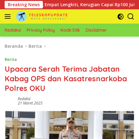
Langsung
Simpang Empat Lengkiti, Kerugian Capai Rp100 Juta
Breaking News
H
ke
konten
Redaksi
Privacy Policy
Kode Etik
Disclaimer
Beranda
Berita
Berita
Upacara Serah Terima Jabatan
Kabag OPS dan Kasatresnarkoba
Polres OKU
Redaksi
21 Maret 2025