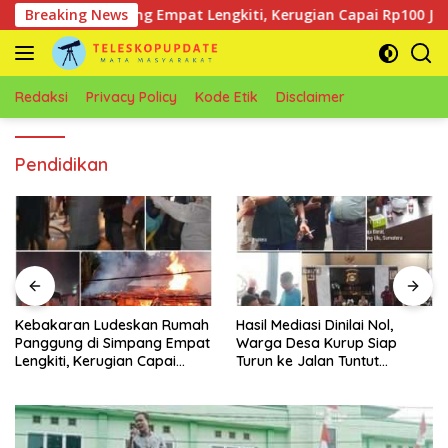
Langsung
ung di Simpang Empat Lengkiti, Kerugian Capai Rp100 Juta
Breaking News
ke
konten
Redaksi
Privacy Policy
Kode Etik
Disclaimer
Pendidikan
 Rumah
Hasil Mediasi Dinilai Nol,
Modus Pinjam Beli Mak
 Empat
Warga Desa Kurup Siap
Tersangka Gelapkan 
ai
Turun ke Jalan Tuntut
Motor Diringkus Polsek
Tanggung Jawab Penuh PT
Batang
KIT Berdasarkan
Undang‑Undang