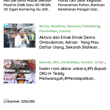
Hari pertama Masuk Sekolah
Polres Oku Gelar Kegiatan
Peserta Didik baru SD NEGRI,
Penanaman Pohon, Bantuan
05 Ogan Komering Ulu (OKU)
Ketahanan Pangan Dan
PASAR ATAS,
Pemberian Beasiswa Dalam
TERAKREDITASI.B
Rangka HUT Bhayangkara
Ke 78
Berita
,
Headline
,
Nasional
,
Palembang
,
Pendidikan
,
SumSel
21 Juni 2024
Aktivis dan Emak Emak Demo
Ombudsman, Adrian : Yang Mau
Daftar Ulang, Sekolah Silahkan
DiTerima
Daerah
,
OKU
,
Pendidikan
,
SumSel
22 April
2024
hadiri rioni akbar unbara,#Pj Bupati
OKU H. Teddy
Meilwansyah,#Mendapatkan
Penghargaan Tokoh Peduli
Pendidikan,