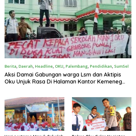
Berita
,
Daerah
,
Headline
,
OKU
,
Palembang
,
Pendidikan
,
SumSel
9 Agustus 2024
Aksi Damai Gabungan warga Lsm dan Aktipis
Oku Unjuk Rasa Di Halaman Kantor Kemeneg
Dan Kejaksaan Negri. Kab,(Oku)Terkait Adanya
Dugaan Pungli Di MANS 1 OKU